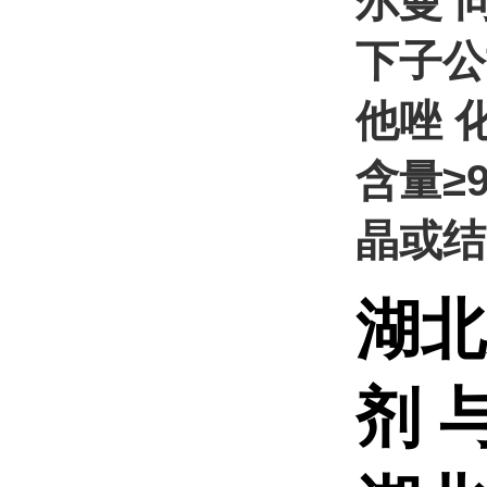
尔曼 
下子公
他唑 化
含量≥
晶或结
湖北
剂 