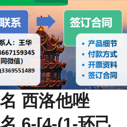
名 西洛他唑
 6-[4-(1-环己