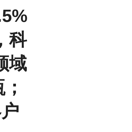
.5%
，科
领域
瓶；
客户