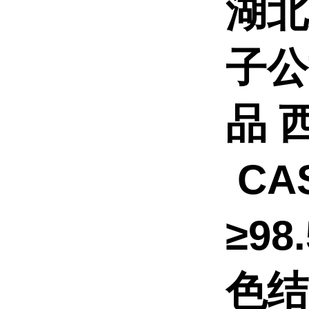
湖北
子公
品
CAS
≥9
色结