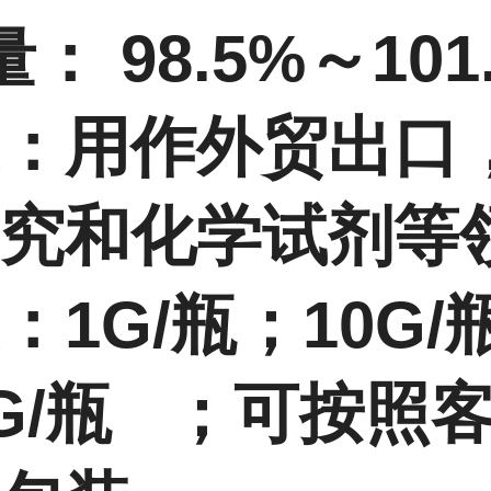
： 98.5%～101
：用作外贸出口
究和
化学试剂等
：1G/瓶；10G/
0G/瓶 ；可按照