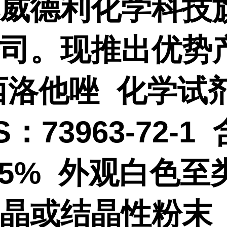
威德利化学科技
司。现推出优势
西洛他唑 化学试
：73963-72-1
8.5% 外观白色至
晶或结晶性粉末