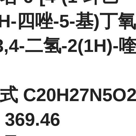
1H-四唑-5-基)丁氧
3,4-二氢-2(1H)-
式 C20H27N5O
369.46