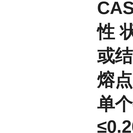
CAS
性 
或
熔点 
单个
≤0.