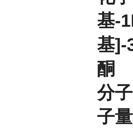
基-
基]-
酮
分子
子量 