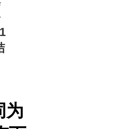
旗
洛
1
结
同为