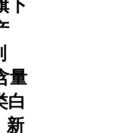
旗下
产
剂
 含量
类白
 新