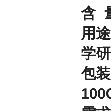
含 量
用途
学研
包装
10