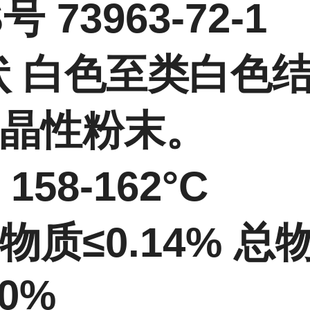
号 73963-72-1
状 白色至类白色
结晶性粉末。
158-162°C
物质≤0.14% 总
20%