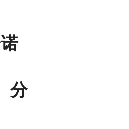
喹诺
2 分