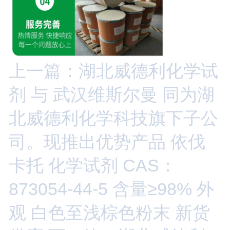
上一篇：湖北威德利化学试
剂 与 武汉维斯尔曼 同为湖
北威德利化学科技旗下子公
司。现推出优势产品 依伐
卡托 化学试剂 CAS：
873054-44-5 含量≥98% 外
观 白色至浅棕色粉末 新货