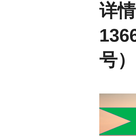
详
136
号） 