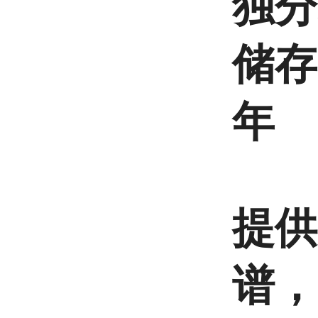
独分
储存
年
提供
谱，