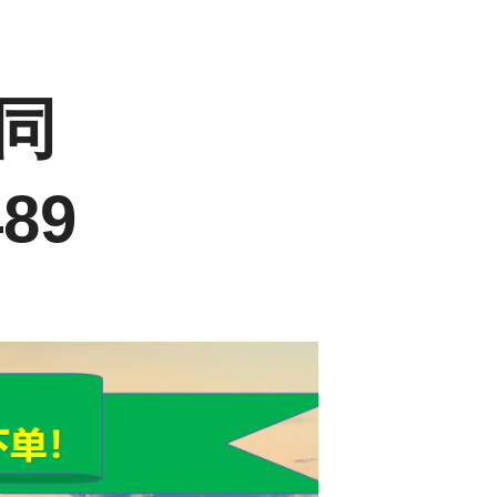
信同
89