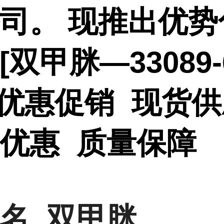
司。 现推出优势
[
双甲脒—33089-
 优惠促销 现货
优惠 质量保障
名 双甲脒