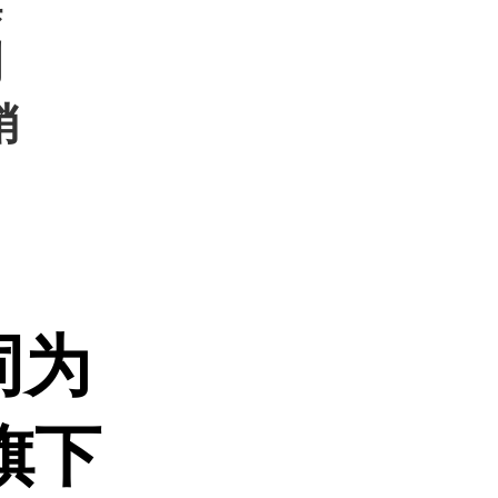
旗
剂
销
同为
旗下