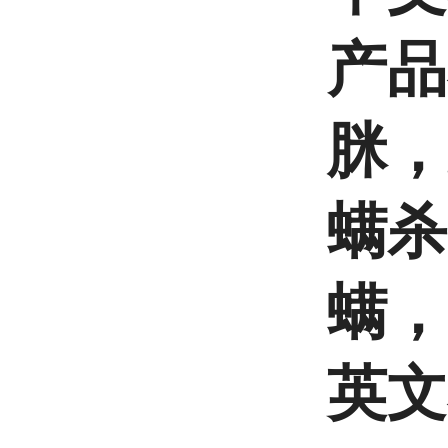
产品
脒，
螨杀
螨，
英文名