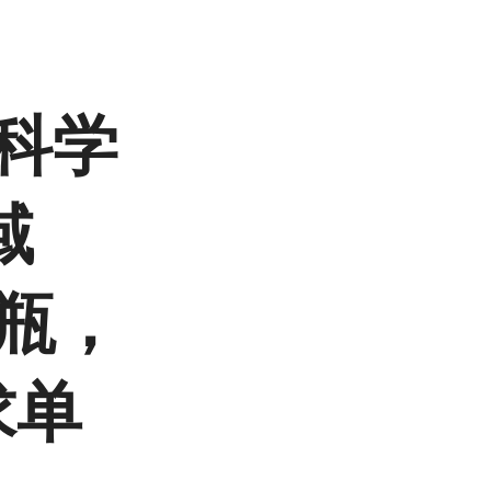
科学
域
/瓶，
求单