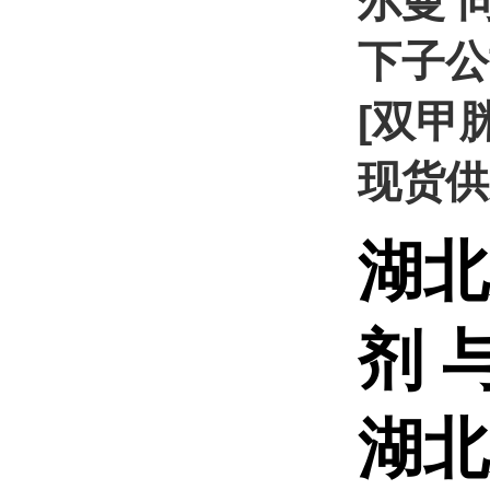
尔曼 
下子公
[双甲脒
现货供
湖北
剂 
湖北