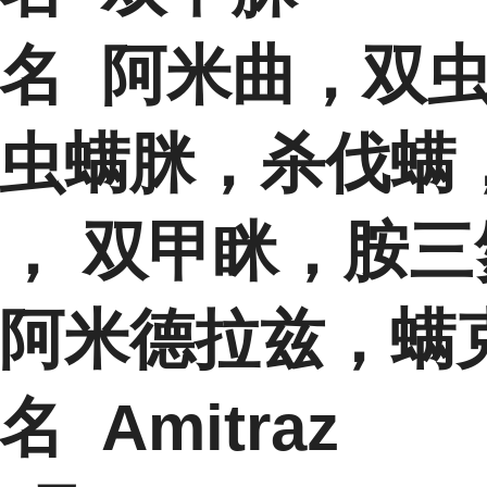
名 阿米曲，双
虫螨脒，杀伐螨
， 双甲眯，胺三
阿米德拉兹，螨
 Amitraz