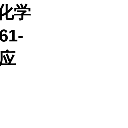
化学
61-
供应