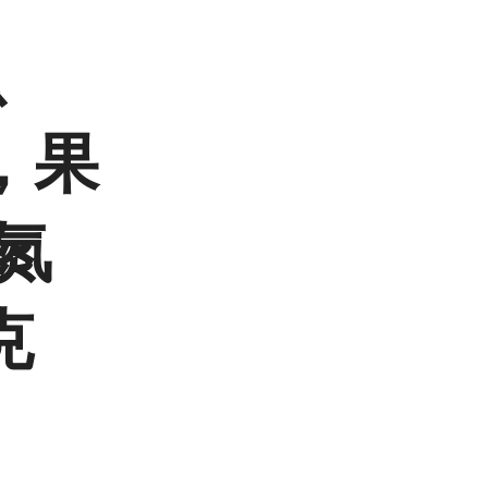
虫
，果
氮
克