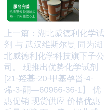
上一篇：湖北威德利化学试
剂 与 武汉维斯尔曼 同为湖
北威德利化学科技旗下子公
司。 现推出优势化学试剂
[21-羟基-20-甲基孕甾-4-
烯-3-酮—60966-36-1】 优
惠促销 现货供应 价格优惠