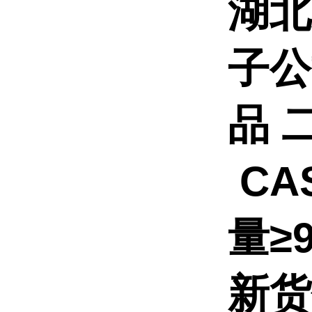
湖北
子公
品
CAS
量≥
新货