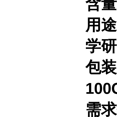
含量
用途
学研
包装
10
需求