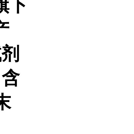
旗下
产
试剂
 含
粉末