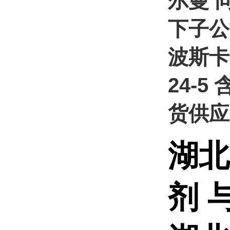
尔曼 
下子公
波斯卡 
24-5
货供应
湖北
剂 