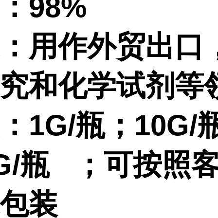
：98%
：用作外贸出口
究和
化学试剂等
：1G/瓶；10G/
0G/瓶 ；可按照
包装