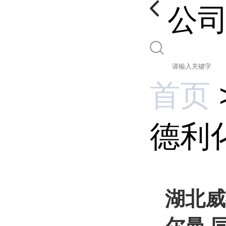
公
首页
德利化
湖北威