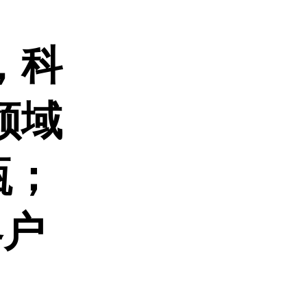
，科
领域
瓶；
客户