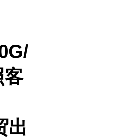
0G/
照客
贸出