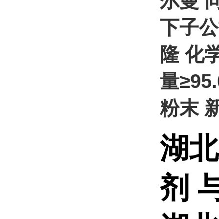
尔曼 
下子公
隆 化学
量≥95
粉末 
湖北
剂 