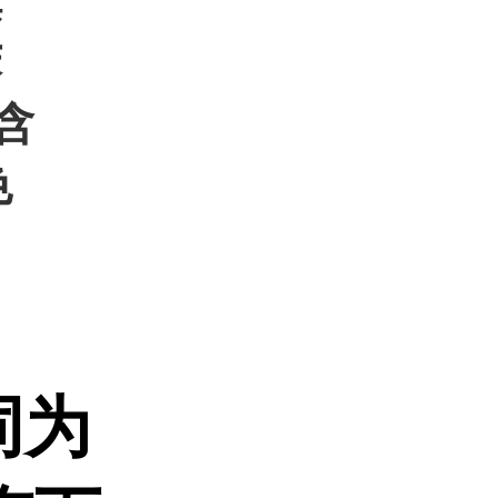
旗
苯
 含
色
同为