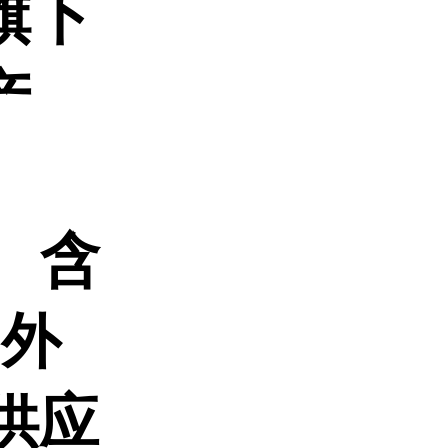
旗下
产
剂
2 含
 外
货供应