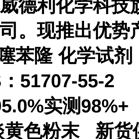
威德利化学科技
司。现推出优势
噻苯隆 化学试
S：51707-55-
95.0%实测98%+
淡黄色粉末 新