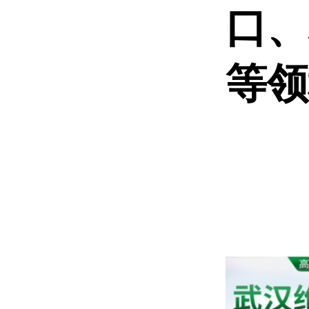
口、
等领