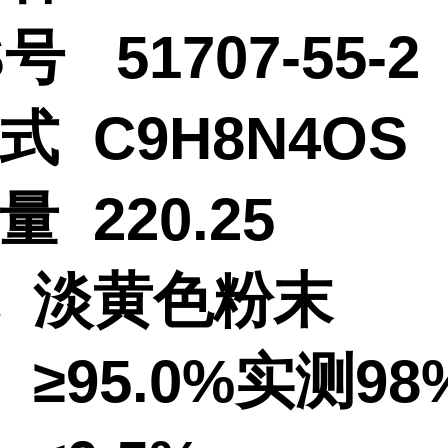
S号 51707-55
式 C9H8N4
 220.25
 淡黄色粉末
 ≥95.0%实测98