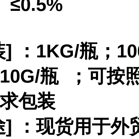
 ≤0.5%
] ：
1KG/瓶；10
10G/瓶
；
可按
求包装
途] ：现货用于外