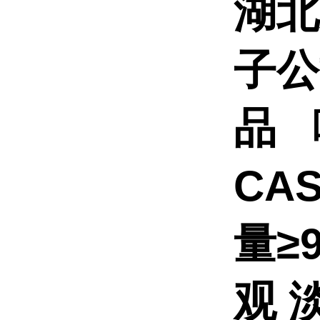
湖北
子公
品
CA
量≥
观 