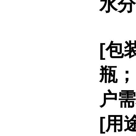
水分
[包装
瓶；
户需
[用