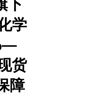
旗下
化学
%—
 现货
保障