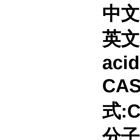
中文
英文名
acid
CAS
式:C
分子量