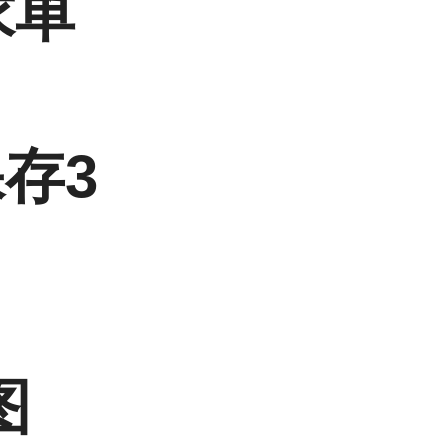
求单
存3
图