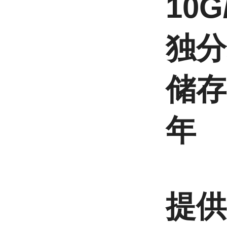
10
独分
储存
年
提供