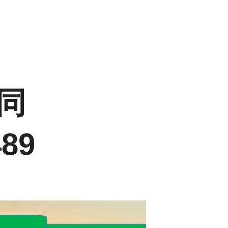
信同
89