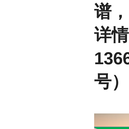
谱，
详
136
号） 