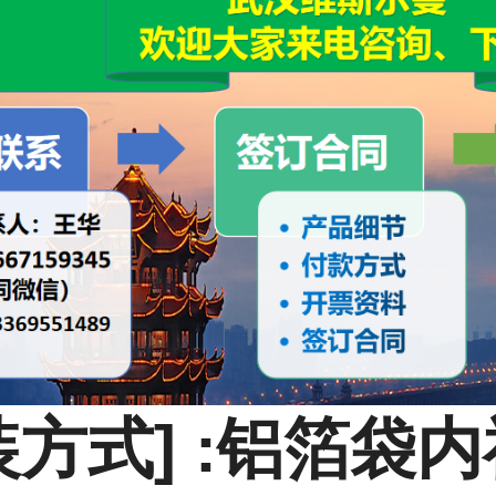
装方式] :铝箔袋