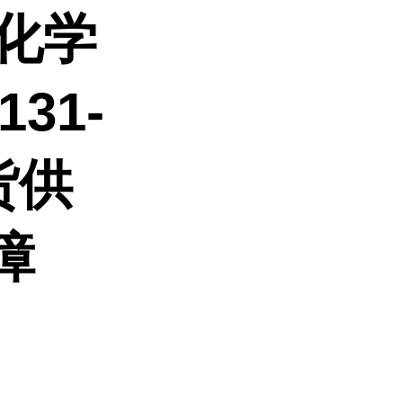
化学
31-
货供
障