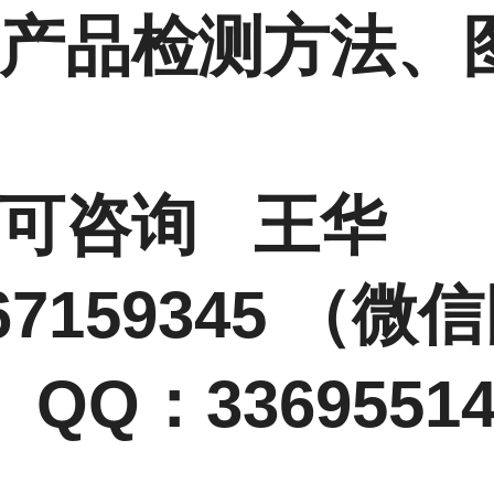
产品检测方法、
情可咨询 王华
67159345 （微
QQ：33695514