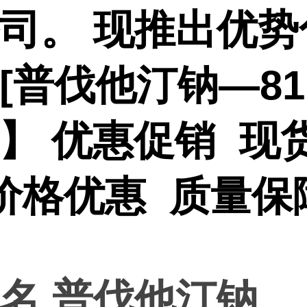
司。 现推出优势
[
普伐他汀钠—811
-6】 优惠促销 现
价格优惠 质量保
名 普伐他汀钠