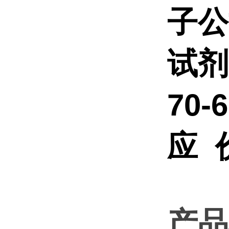
子公
试剂
70
应 
产品