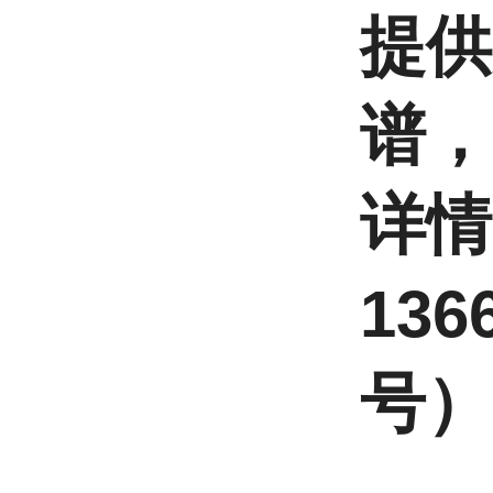
提供
谱，
详
136
号） 