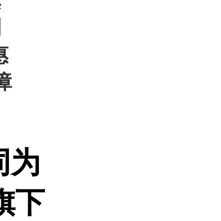
旗
剂
惠
障
同为
旗下