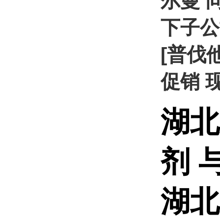
尔曼 
下子公
[普伐他
促销 
湖北
剂 
湖北