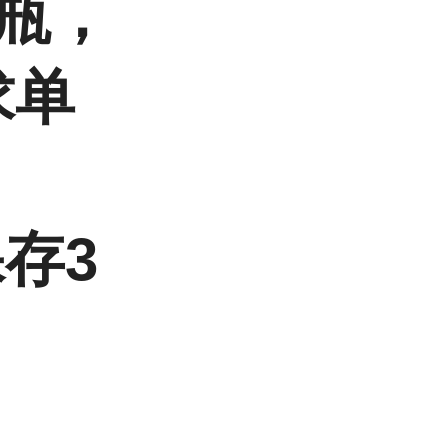
/瓶，
求单
存3