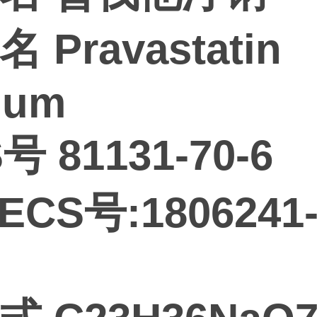
 Pravastatin
ium
号 81131-70-6
ECS号:1806241-