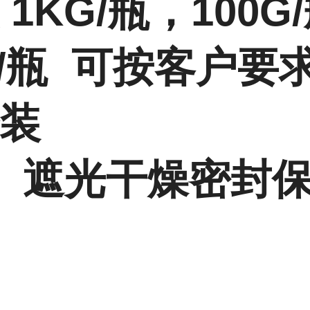
 1KG/瓶，100G
G/瓶 可按客户要
装
 遮光干燥密封保