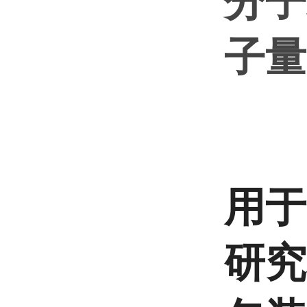
分子
子量 
用于
研究