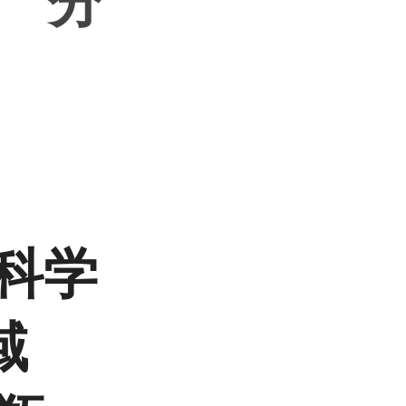
7 分
科学
域