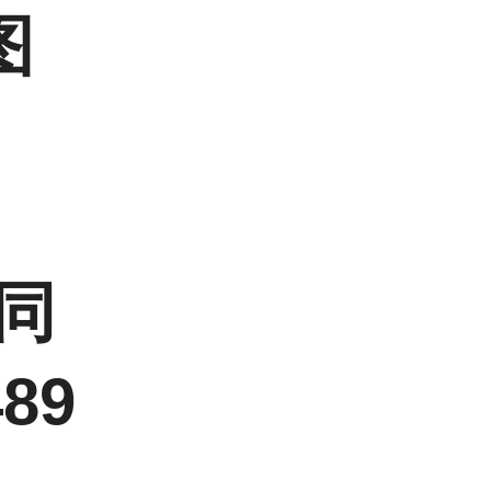
图
信同
89