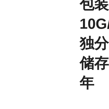
包装
10
独分
储存
年