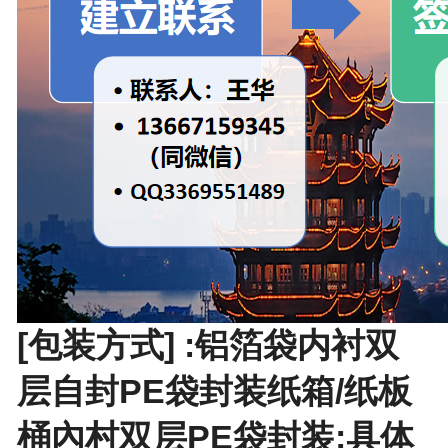
[包装方式] :铝箔袋内衬双
层自封PE袋封装纸箱/纸板
桶內村双层PE袋封装;具体