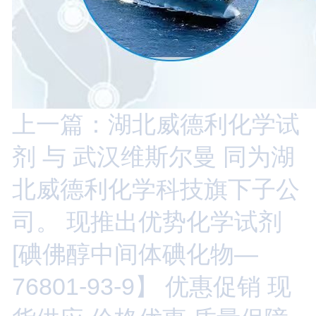
上一篇：湖北威德利化学试
剂 与 武汉维斯尔曼 同为湖
北威德利化学科技旗下子公
司。 现推出优势化学试剂
[碘佛醇中间体碘化物—
76801-93-9】 优惠促销 现