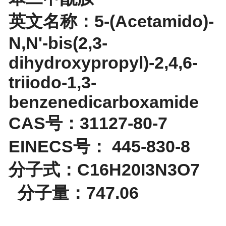
英文名称：5-(Acetamido)-
N,N'-bis(2,3-
dihydroxypropyl)-2,4,6-
triiodo-1,3-
benzenedicarboxamide
CAS号：31127-80-7
EINECS号： 445-830-8
分子式：C16H20I3N3O7
分子量：747.06