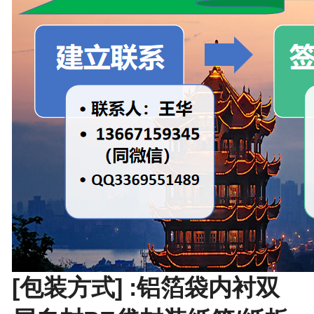
[包装方式] :铝箔袋内衬双