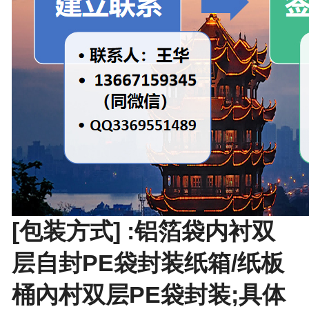
[包装方式] :铝箔袋内衬双
层自封PE袋封装纸箱/纸板
桶內村双层PE袋封装;具体