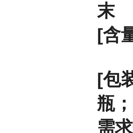
末
[含量
[包装
瓶；
需求