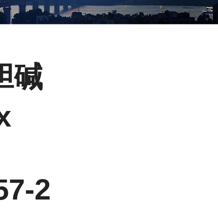
胆碱
x
57-2