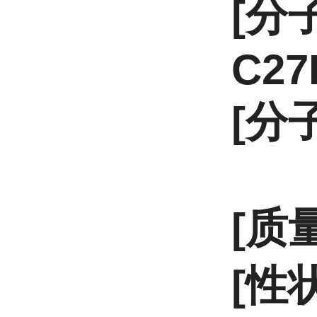
[分
C27
[分子
[质
[性