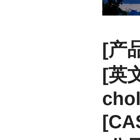
[产
[英文
chol
[CA