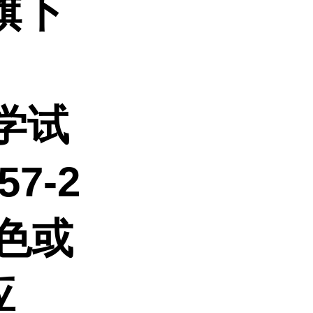
旗下
学试
57-2
白色或
应