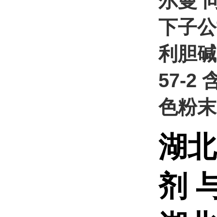
尔曼 
下子公
利胆碱 
57-2
色粉末
湖北
剂 