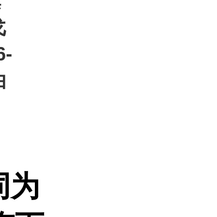
旗
戈
-
白
同为