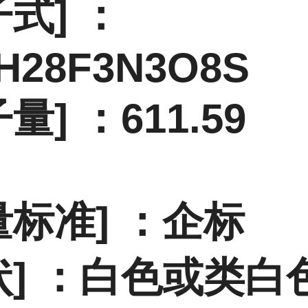
子式] ：
H28F3N3O8S
量] ：611.59
量标准] ：企标
状] ：白色或类白