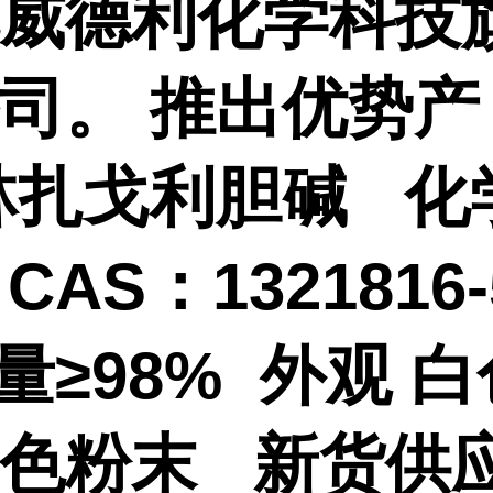
威德利化学科技
公司。
推出优势产
林扎戈利胆碱 化
AS：1321816-
量≥98% 外观 
色粉末 新货供