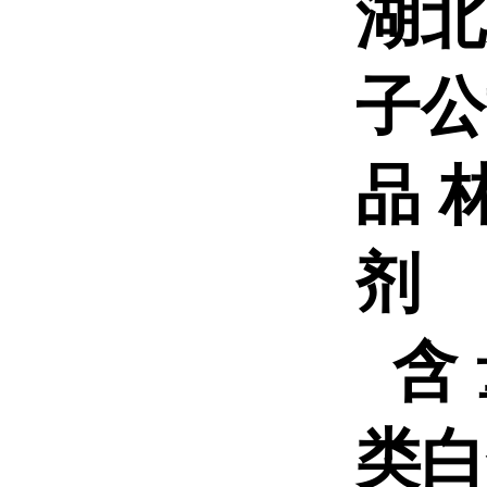
湖北
子
品
剂 C
含 
类白