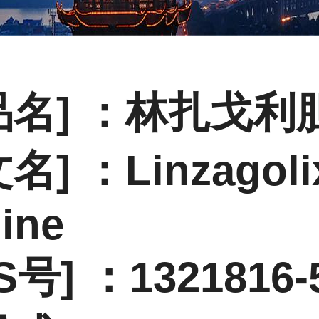
品名] ：
林扎戈利
名] ：Linzagoli
ine
S号] ：1321816-