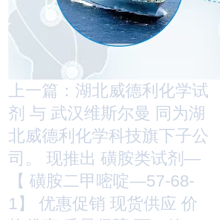
上一篇：湖北威德利化学试
剂 与 武汉维斯尔曼 同为湖
北威德利化学科技旗下子公
司。 现推出 磺胺类试剂—
【 磺胺二甲嘧啶—57-68-
1】 优惠促销 现货供应 价