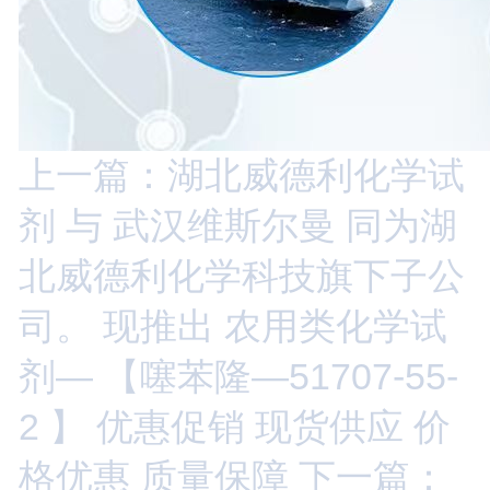
上一篇：湖北威德利化学试
剂 与 武汉维斯尔曼 同为湖
北威德利化学科技旗下子公
司。 现推出 农用类化学试
剂— 【噻苯隆—51707-55-
2 】 优惠促销 现货供应 价
格优惠 质量保障
下一篇：