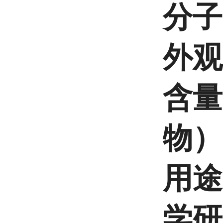
分子
外观
含量
物）
用途
学研