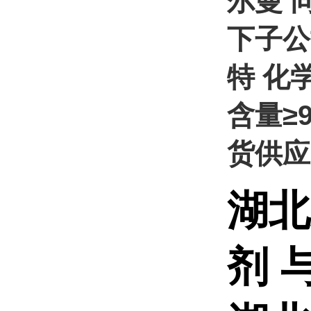
尔曼 
下子公
特 化学
含量≥
货供应
湖北
剂 