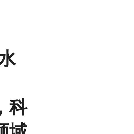
无水
，科
领域