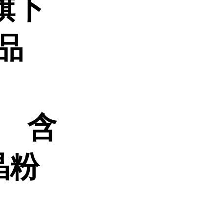
旗下
品
8 含
晶粉