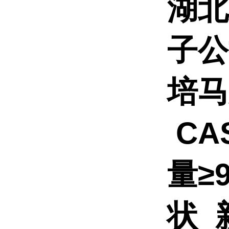
湖北
子
培马
CAS
量≥
状 