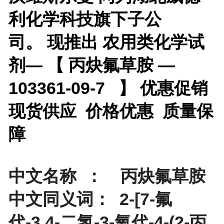
利化学科技旗下子公
司。 现推出
农用类化学试
剂— 【
丙炔氟草胺 —
103361-09-7 】 优惠促销
现货供应 价格优惠 质量保
障
中文名称 ： 丙炔氟草胺
中文同义词： 2-[7-氟
代-3,4-二氢-3-氧代-4-(2-丙