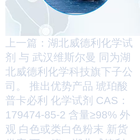
上一篇：湖北威德利化学试
剂 与 武汉维斯尔曼 同为湖
北威德利化学科技旗下子公
司。 推出优势产品 琥珀酸
普卡必利 化学试剂 CAS：
179474-85-2 含量≥98% 外
观 白色或类白色粉末 新货