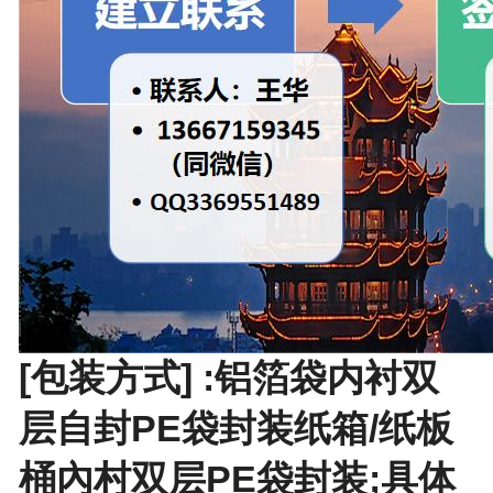
[包装方式] :铝箔袋内衬双
层自封PE袋封装纸箱/纸板
桶內村双层PE袋封装;具体