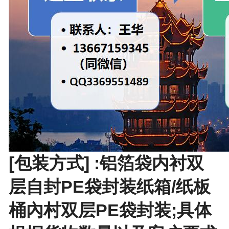
[包装方式] :铝箔袋内衬双
层自封PE袋封装纸箱/纸板
桶內村双层PE袋封装;具体