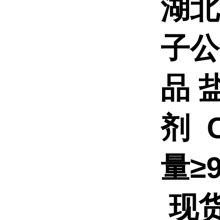
湖北
子
品
剂 C
量≥
现