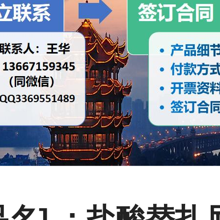
品名] ：盐酸替