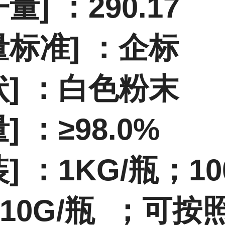
量] ：290.17
量标准] ：企标
状] ：白色粉末
] ：≥98.0%
] ：
1KG/瓶；10
10G/瓶
；
可按