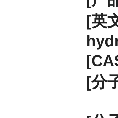
[英文
hyd
[CA
[分子