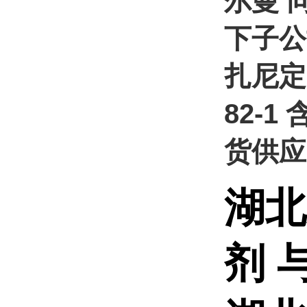
尔曼 
下子公
扎尼定 
82-1
货供应
湖北
剂 