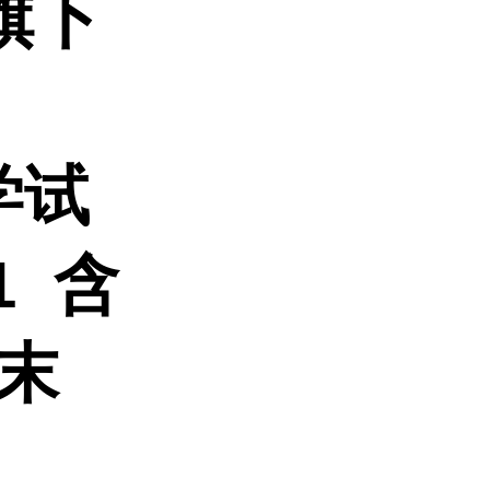
旗下
学试
1 含
粉末