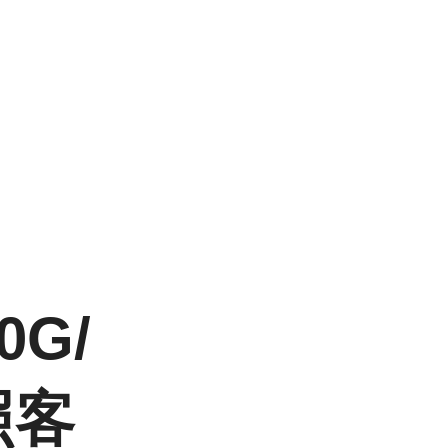
0G/
照客