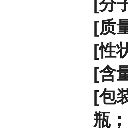
[分子
[质
[性
[含量
[包装
瓶；