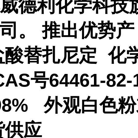
威德利化学科技
公司。
推出优势产
盐酸替扎尼定 化
AS号64461-82-
98%
外观
白色
货供应