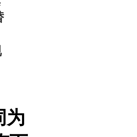
旗
替
现
同为