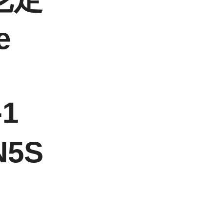
e
-1
N5S