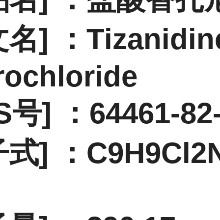
名] ：Tizanidin
rochloride
S号] ：64461-82
式] ：C9H9Cl2