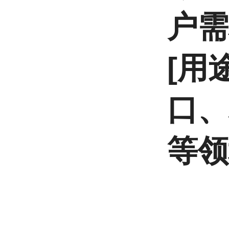
户需
[用
口、
等领