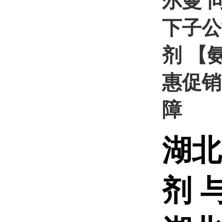
尔曼 
下子公
剂 【氨
惠促销
障
湖北
剂 