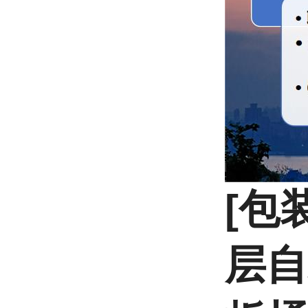
[包
层自