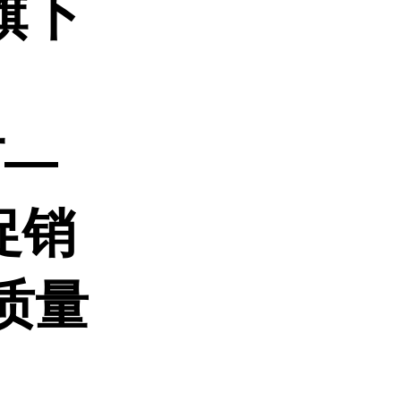
旗下
汀—
惠促销
质量