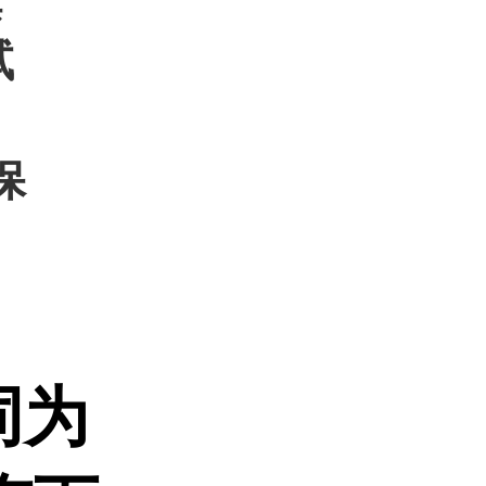
旗
试
保
同为