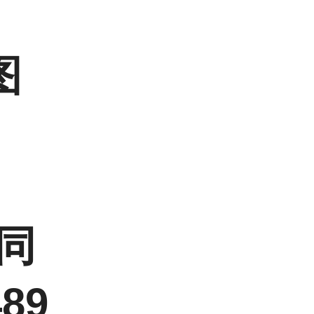
图
信同
89