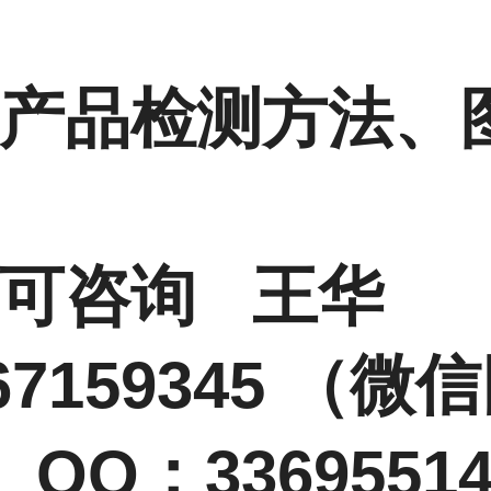
产品检测方法、
情可咨询 王华
67159345 （微
QQ：33695514