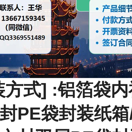
装方式] :铝箔袋
封PE袋封装纸箱