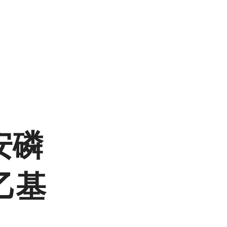
安磷
]乙基