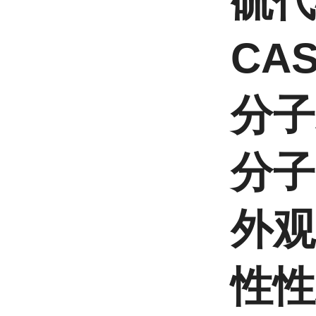
硫代
CAS
分子
分子
外观
性性