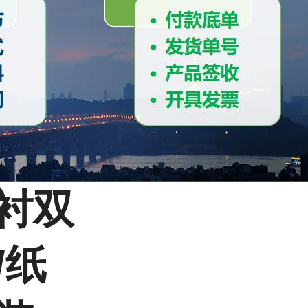
内衬双
/纸