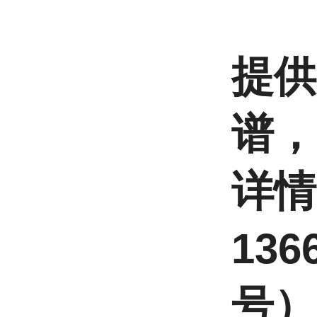
提供
谱，
详
136
号） 