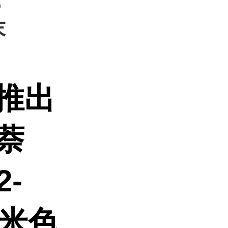
：
末
推出
基萘
-
或米色