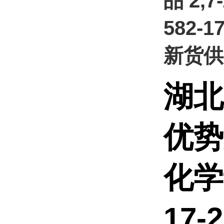
品 2,
582-
新货供
湖
优
化学
17