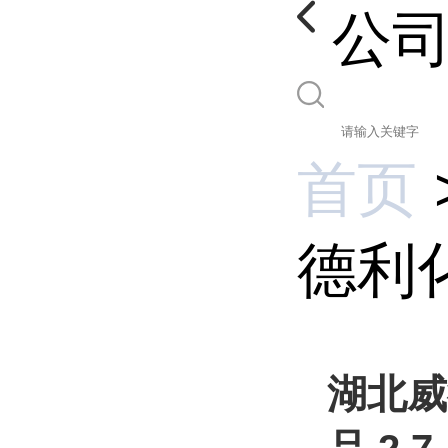
公
首页
德利化
湖北威