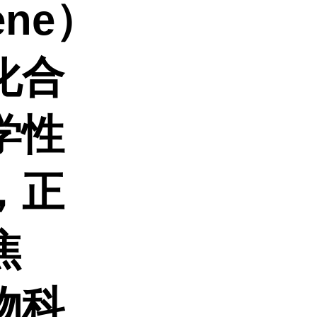
lene）
化合
学性
，正
焦
物科