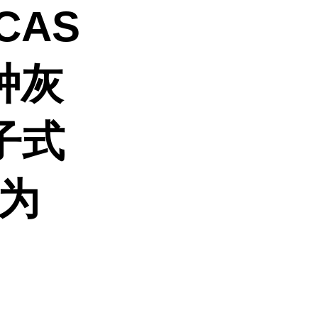
AS
一种灰
子式
量为