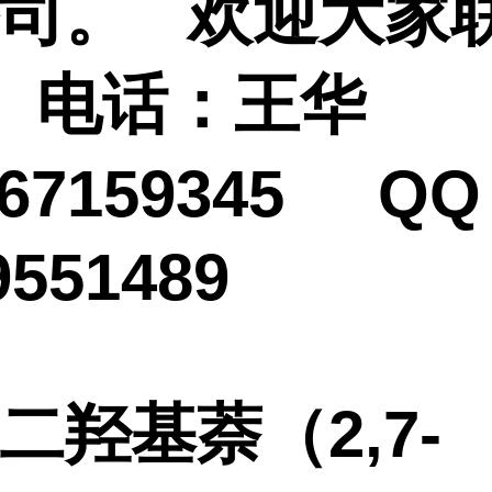
公司。
欢迎大家
 电话：王华
667159345 Q
9551489
-二羟基萘（2,7-