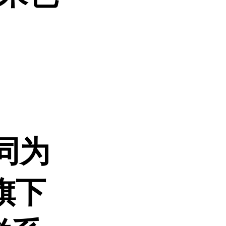
同为
旗下