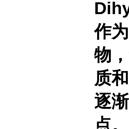
Dih
作为
物，
质和
逐渐
点。