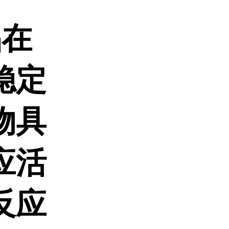
品在
稳定
物具
应活
反应