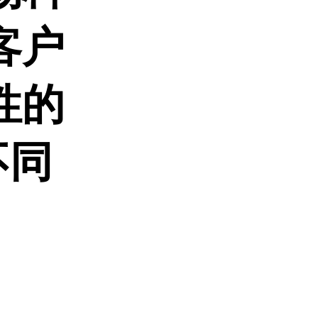
客户
性的
不同