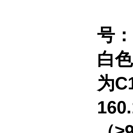
2,
号：
白色
为C
16
（≥