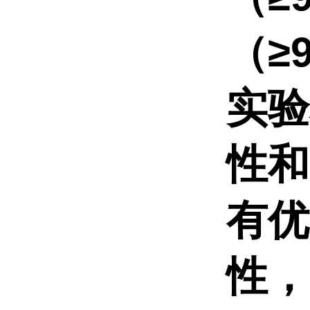
（≥
实验
性和
有优
性，