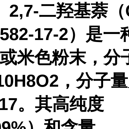
7-二羟基萘（C
582-17-2）是
或米色粉末，分
10H8O2，分子
0.17。其高纯度
99%）和含量