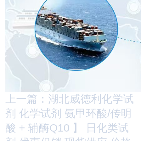
上一篇：湖北威德利化学试
剂 化学试剂 氨甲环酸/传明
酸 + 辅酶Q10 】 日化类试