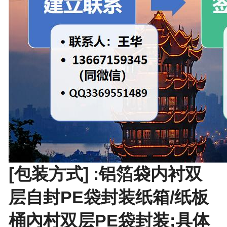
[包装方式] :铝箔袋内衬双
层自封PE袋封装纸箱/纸板
桶內村双层PE袋封装;具体