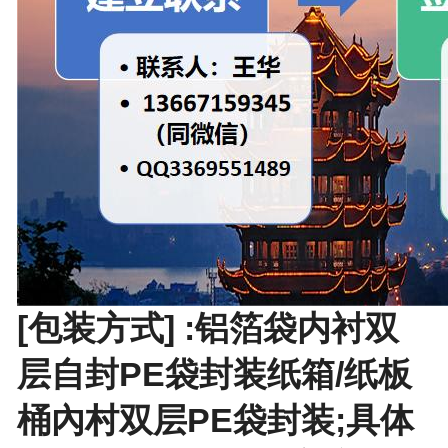
[包装方式] :铝箔袋内衬双
层自封PE袋封装纸箱/纸板
桶內村双层PE袋封装;具体