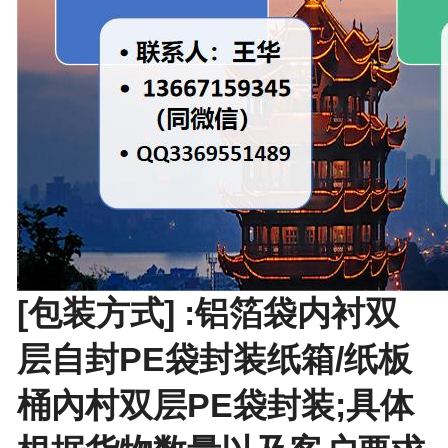
[包装方式] :铝箔袋内衬双
层自封PE袋封装纸箱/纸板
桶內村双层PE袋封装;具体