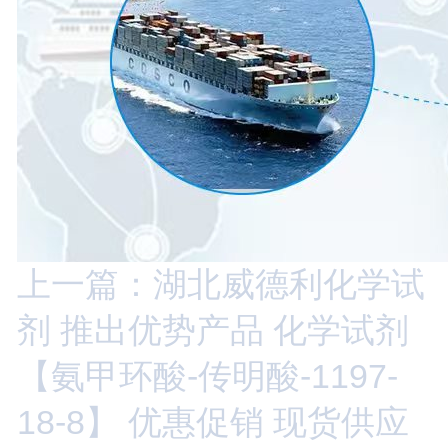
上一篇：湖北威德利化学试
剂 推出优势产品 化学试剂
【氨甲环酸-传明酸-1197-
18-8】 优惠促销 现货供应