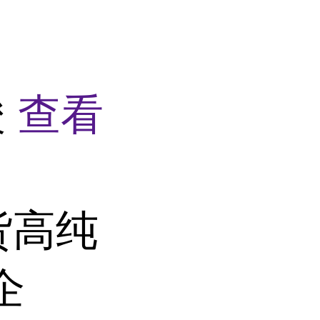
酸
查看
货高纯
企