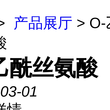
>
产品展厅
> O
酸
-乙酰丝氨酸
-03-01
详情