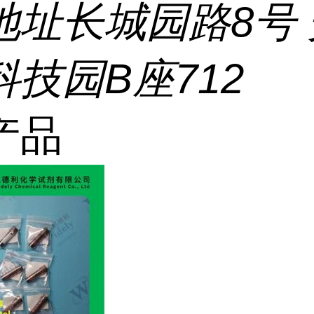
地址
长城园路8号
技园B座712
产品