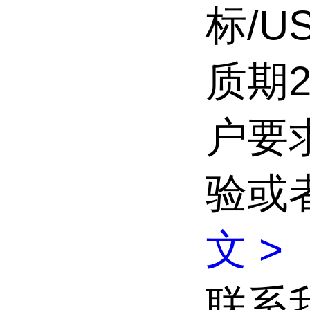
标/U
质期
户要
验或
文 >
联系