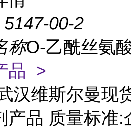
：
5147-00-2
名称
O-乙酰丝氨
产品 >
武汉维斯尔曼现
剂产品 质量标准: