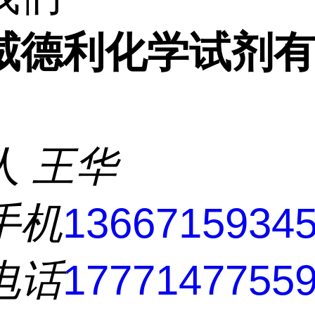
威德利化学试剂
人
王华
手机
1366715934
电话
1777147755