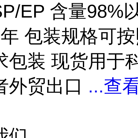
SP/EP 含量98%
2年 包装规格可
求包装 现货用于
者外贸出口
...
查
我们