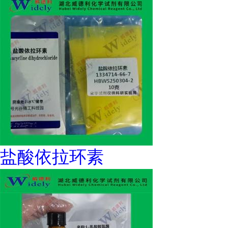
盐酸依拉环素