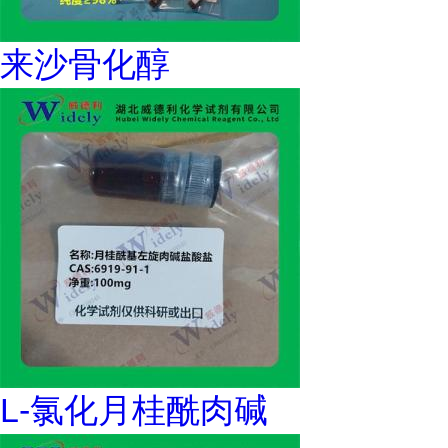
来沙骨化醇
L-氯化月桂酰肉碱