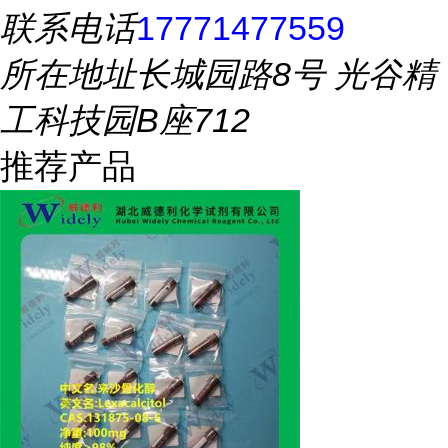
联系电话
17771477559
所在地址
长城园路8号 光谷精
工科技园B座712
推荐产品