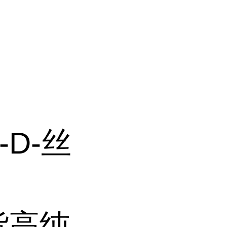
-D-丝
货高纯