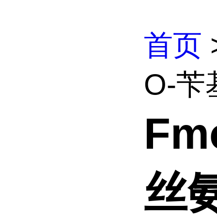
首页
O-苄
Fm
丝