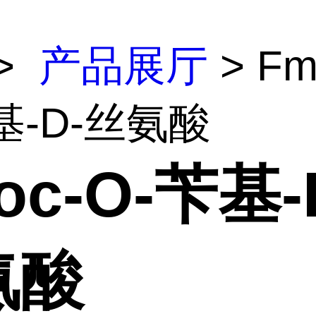
>
产品展厅
> Fm
基-D-丝氨酸
oc-O-苄基-
氨酸