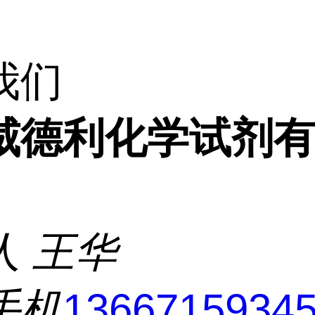
我们
威德利化学试剂
人
王华
手机
1366715934