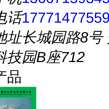
电话
1777147755
地址
长城园路8号
技园B座712
产品