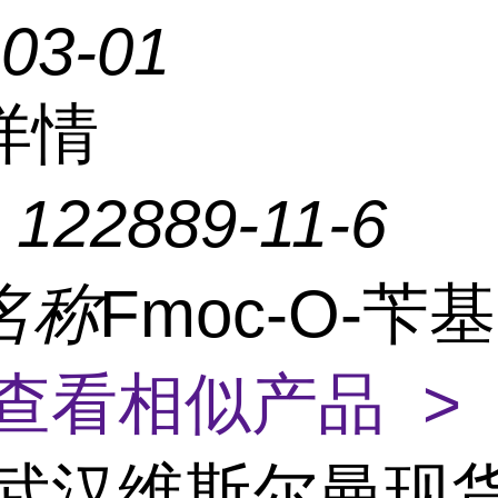
-03-01
详情
：
122889-11-6
名称
Fmoc-O-苄基
查看相似产品 >
武汉维斯尔曼现