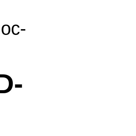
oc-
D-