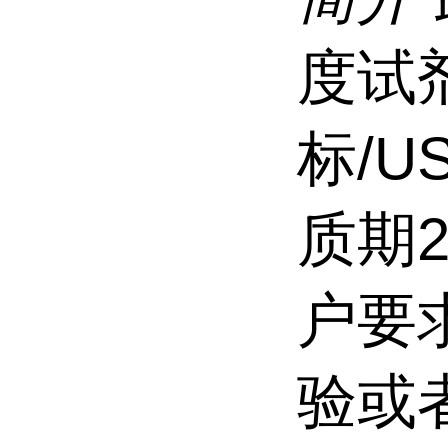
度试
标/U
质期
户要
验或