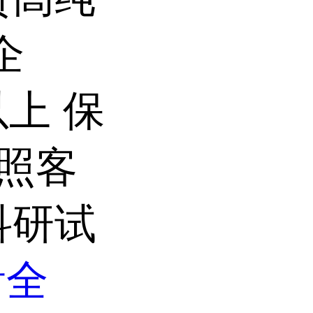
企
以上 保
按照客
科研试
看全