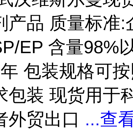
剂产品 质量标准:
SP/EP 含量98%
2年 包装规格可
求包装 现货用于
者外贸出口
...
查