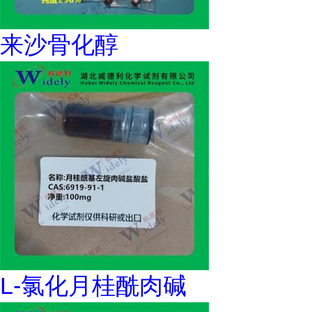
来沙骨化醇
L-氯化月桂酰肉碱