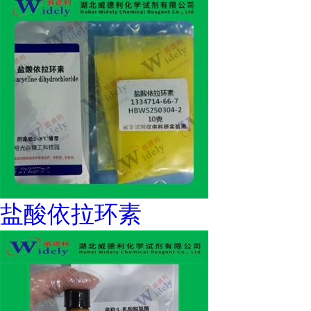
盐酸依拉环素