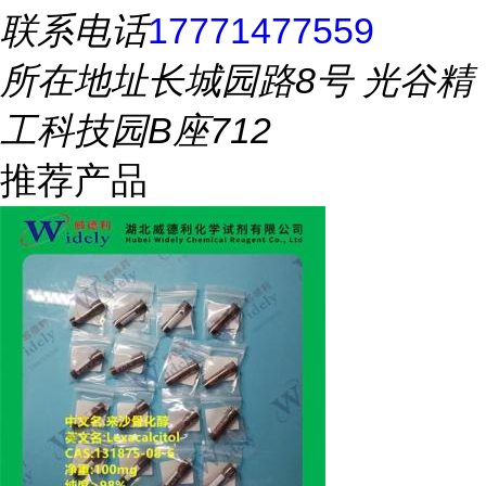
联系电话
17771477559
所在地址
长城园路8号 光谷精
工科技园B座712
推荐产品