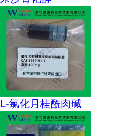
L-氯化月桂酰肉碱