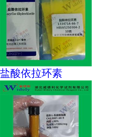
盐酸依拉环素