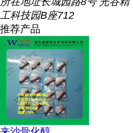
所在地址
长城园路8号 光谷精
工科技园B座712
推荐产品
来沙骨化醇