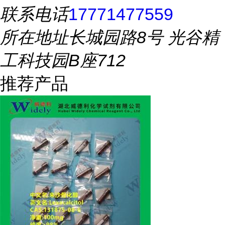
联系电话
17771477559
所在地址
长城园路8号 光谷精
工科技园B座712
推荐产品