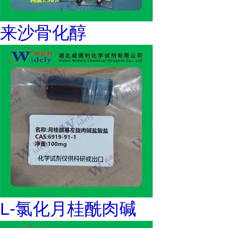
来沙骨化醇
L-氯化月桂酰肉碱