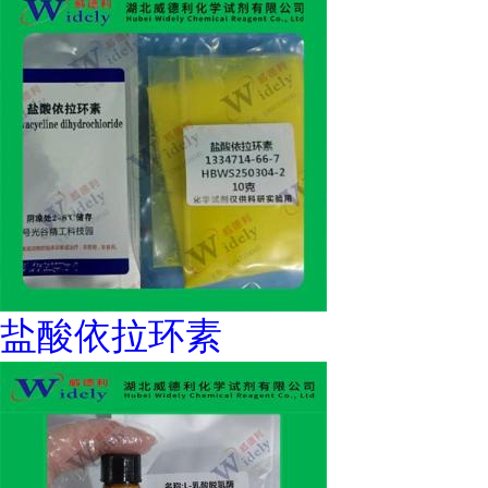
盐酸依拉环素