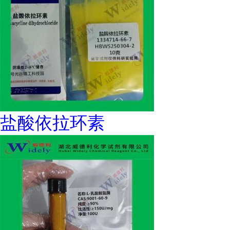
盐酸依拉环素