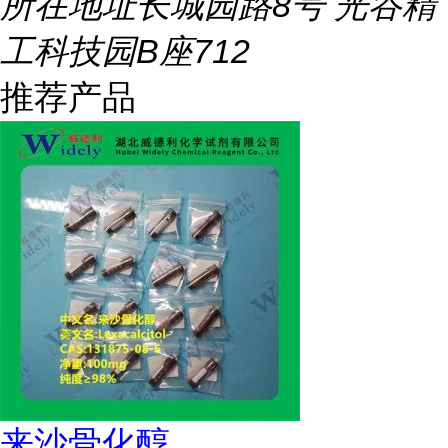
所在地址
长城园路8号 光谷精
工科技园B座712
推荐产品
来沙骨化醇