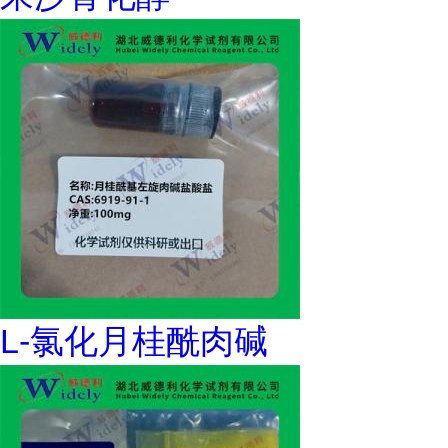
L-氯化月桂酰肉碱