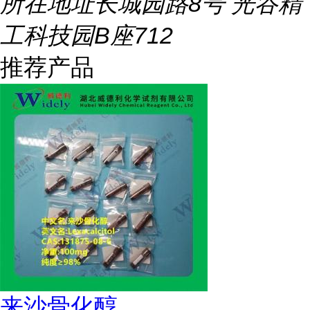
所在地址
长城园路8号 光谷精
工科技园B座712
推荐产品
来沙骨化醇