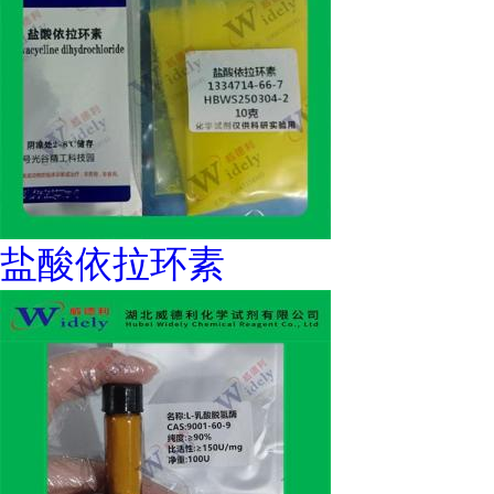
盐酸依拉环素