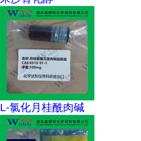
L-氯化月桂酰肉碱