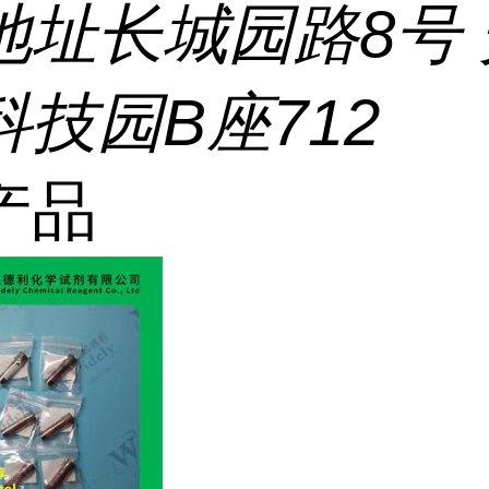
地址
长城园路8号
技园B座712
产品