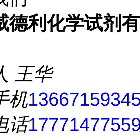
威德利化学试剂
人
王华
手机
1366715934
电话
1777147755