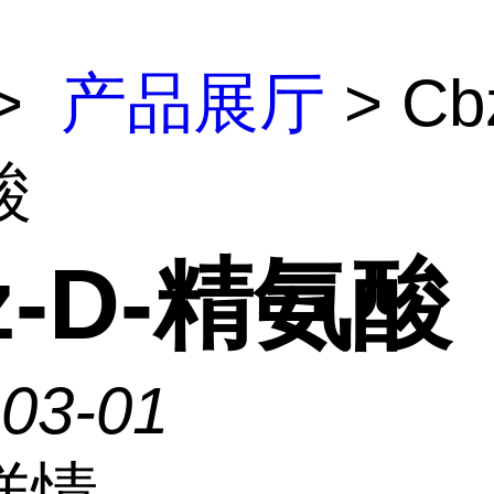
>
产品展厅
> Cb
酸
z-D-精氨酸
-03-01
详情