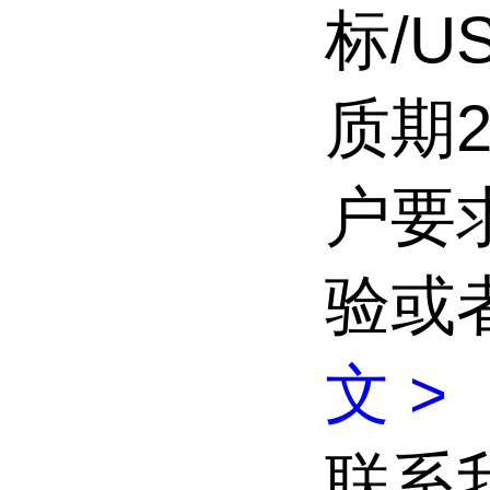
标/U
质期
户要
验或
文 >
联系