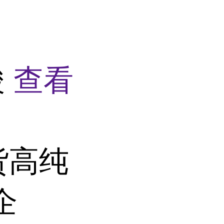
酸
查看
货高纯
企