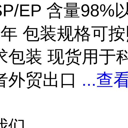
SP/EP 含量98%
2年 包装规格可
求包装 现货用于
者外贸出口
...
查
我们