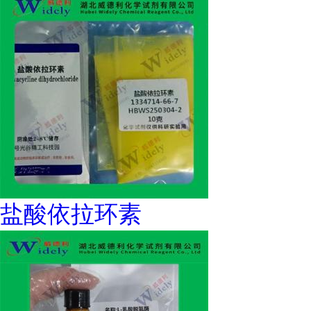
盐酸依拉环素