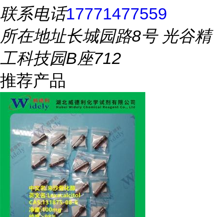
联系电话
17771477559
所在地址
长城园路8号 光谷精
工科技园B座712
推荐产品