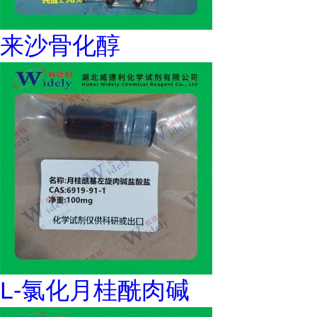
来沙骨化醇
L-氯化月桂酰肉碱