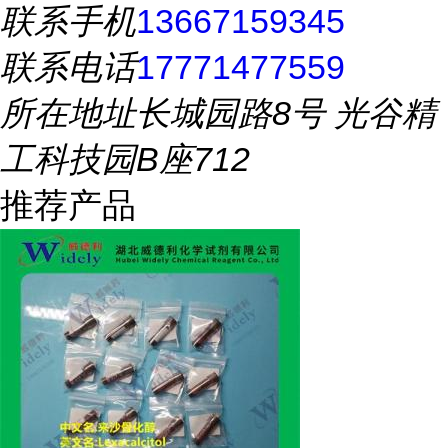
联系手机
13667159345
联系电话
17771477559
所在地址
长城园路8号 光谷精
工科技园B座712
推荐产品