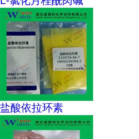
L-氯化月桂酰肉碱
盐酸依拉环素