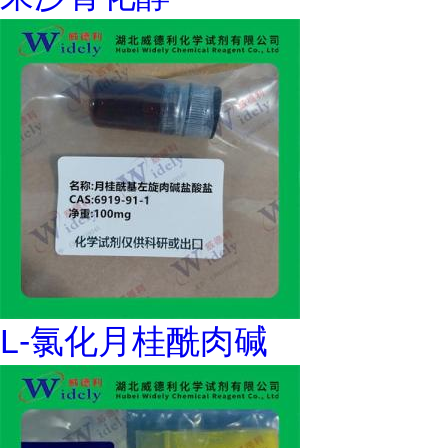
L-氯化月桂酰肉碱