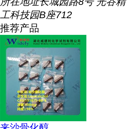
所在地址
长城园路8号 光谷精
工科技园B座712
推荐产品
来沙骨化醇