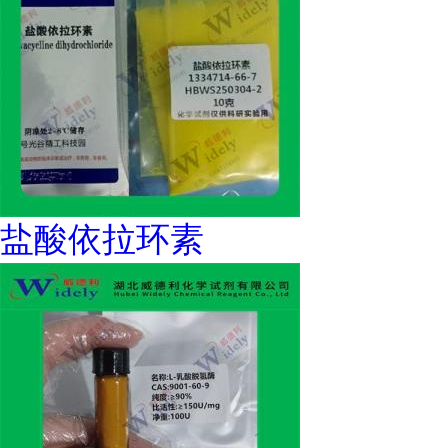
盐酸依拉环素