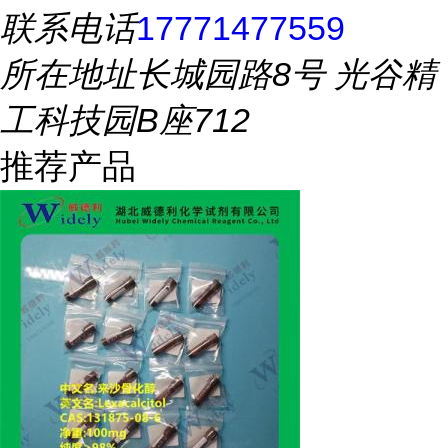
联系电话
17771477559
所在地址
长城园路8号 光谷精
工科技园B座712
推荐产品