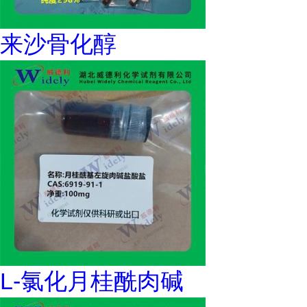
来沙骨化醇
L-氯化月桂酰肉碱