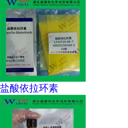
盐酸依拉环素