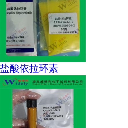
盐酸依拉环素