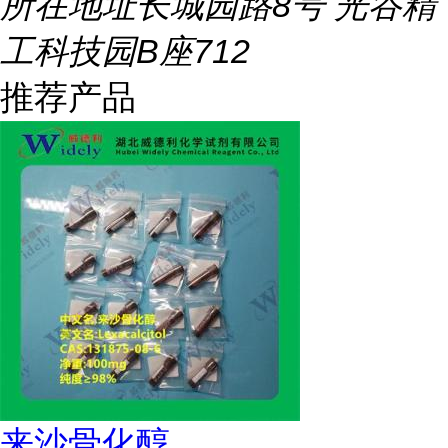
所在地址
长城园路8号 光谷精
工科技园B座712
推荐产品
来沙骨化醇