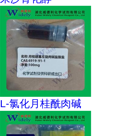
L-氯化月桂酰肉碱