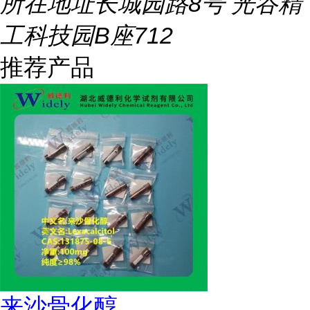
所在地址
长城园路8号 光谷精
工科技园B座712
推荐产品
来沙骨化醇