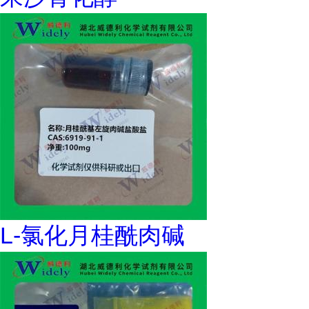
L-氯化月桂酰肉碱