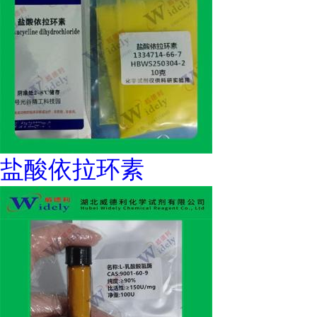
盐酸依拉环素