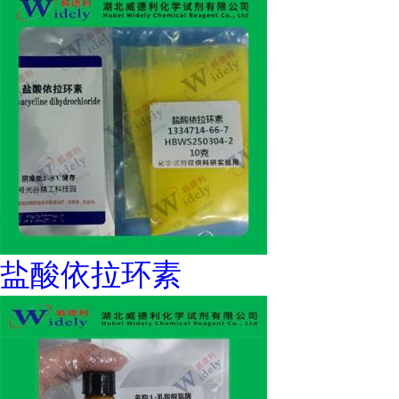
盐酸依拉环素