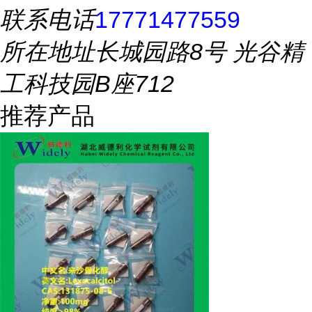
联系电话
17771477559
所在地址
长城园路8号 光谷精
工科技园B座712
推荐产品