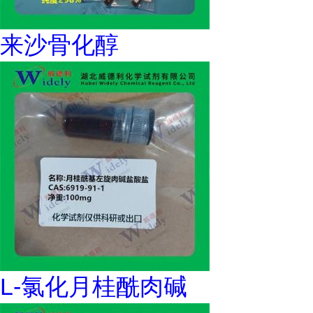
来沙骨化醇
L-氯化月桂酰肉碱