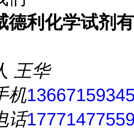
威德利化学试剂
人
王华
手机
1366715934
电话
1777147755