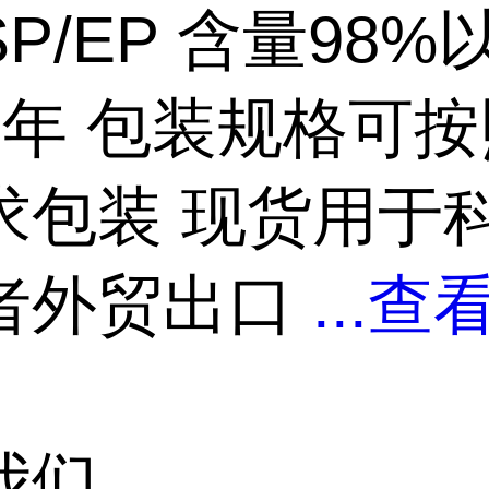
SP/EP 含量98%
2年 包装规格可
求包装 现货用于
者外贸出口
...
查
我们