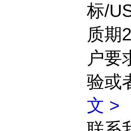
标/U
质期
户要
验或
文 >
联系