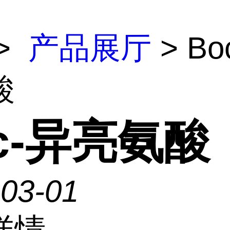
>
产品展厅
> Bo
酸
c-异亮氨酸
-03-01
详情