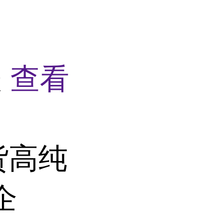
酸
查看
货高纯
企