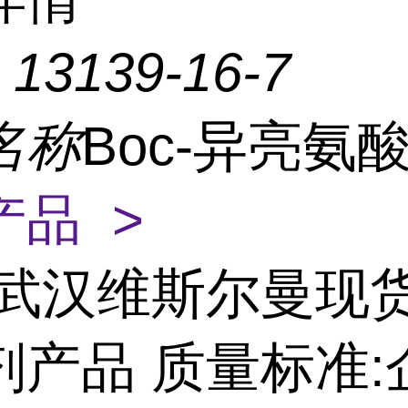
：
13139-16-7
名称
Boc-异亮氨
产品 >
武汉维斯尔曼现
剂产品 质量标准: