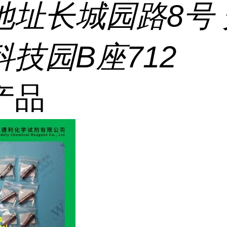
地址
长城园路8号
技园B座712
产品