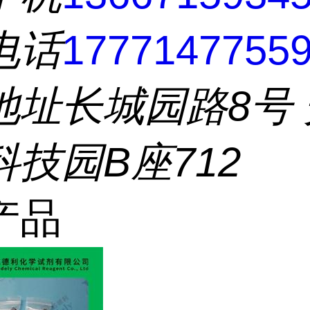
电话
1777147755
地址
长城园路8号
技园B座712
产品