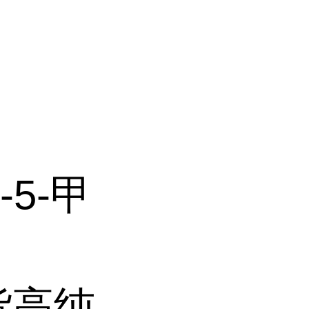
-5-甲
货高纯