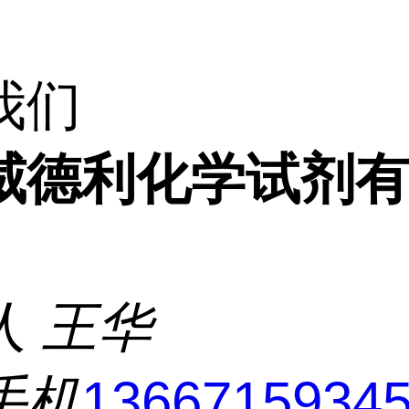
我们
威德利化学试剂
人
王华
手机
1366715934