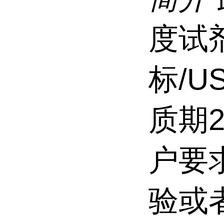
度试
标/U
质期
户要
验或