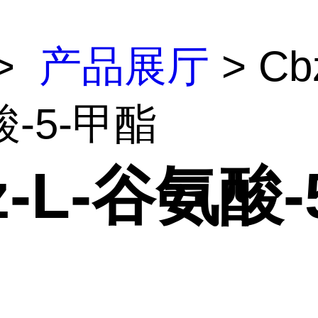
>
产品展厅
> Cb
-5-甲酯
z-L-谷氨酸-