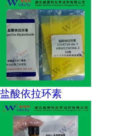
盐酸依拉环素