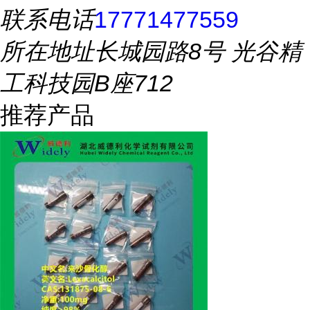
联系电话
17771477559
所在地址
长城园路8号 光谷精
工科技园B座712
推荐产品