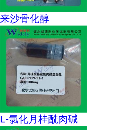
来沙骨化醇
L-氯化月桂酰肉碱