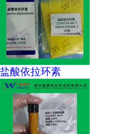
盐酸依拉环素