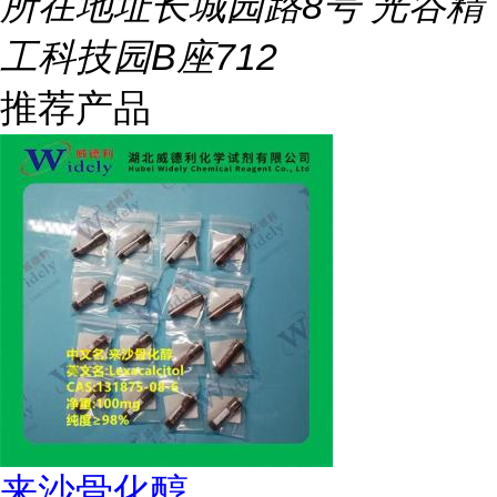
所在地址
长城园路8号 光谷精
工科技园B座712
推荐产品
来沙骨化醇