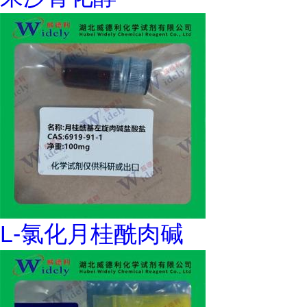
L-氯化月桂酰肉碱