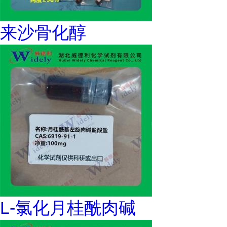
来沙骨化醇
L-氯化月桂酰肉碱