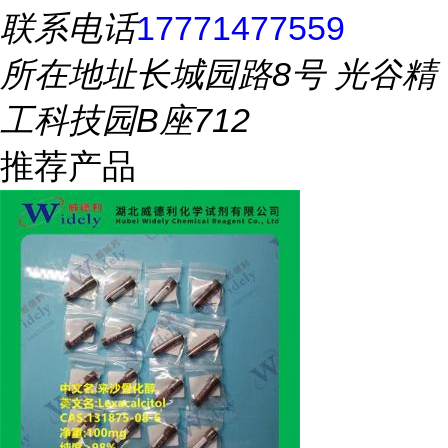
联系电话
17771477559
所在地址
长城园路8号 光谷精
工科技园B座712
推荐产品