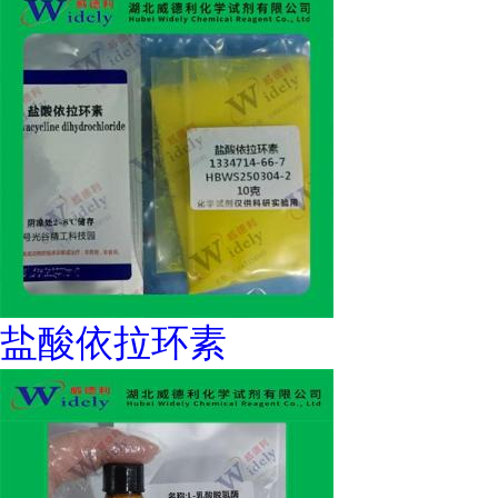
盐酸依拉环素