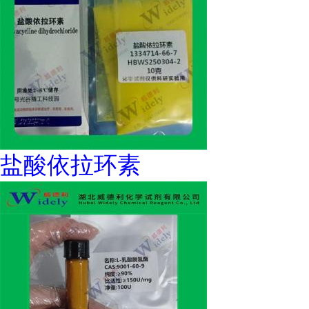
盐酸依拉环素