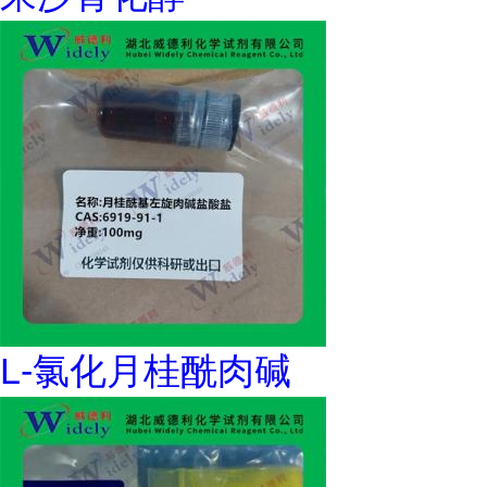
L-氯化月桂酰肉碱