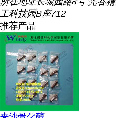
所在地址
长城园路8号 光谷精
工科技园B座712
推荐产品
来沙骨化醇