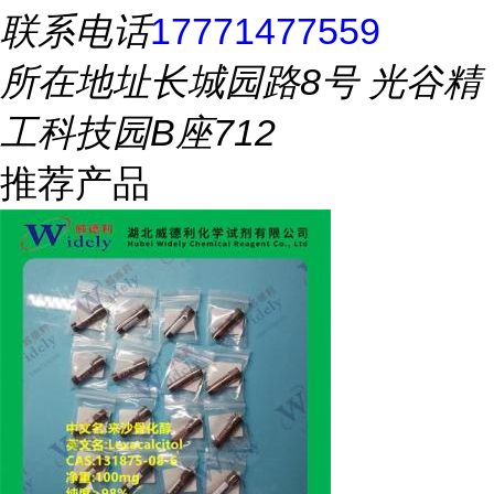
联系电话
17771477559
所在地址
长城园路8号 光谷精
工科技园B座712
推荐产品