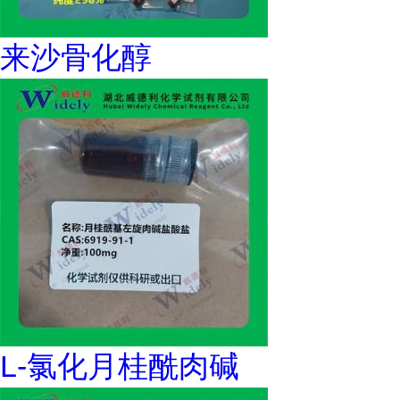
来沙骨化醇
L-氯化月桂酰肉碱