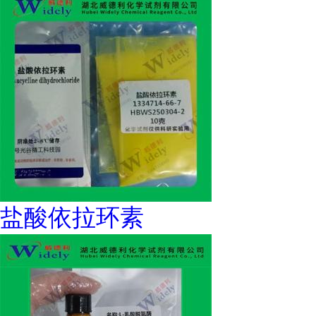
盐酸依拉环素