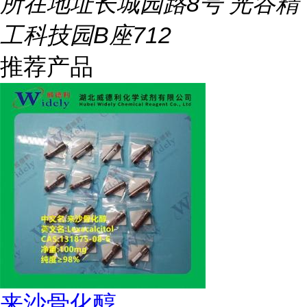
所在地址
长城园路8号 光谷精
工科技园B座712
推荐产品
来沙骨化醇