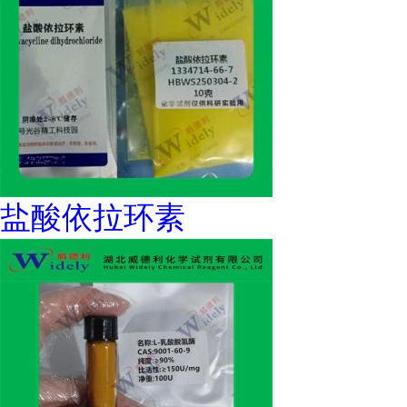
盐酸依拉环素