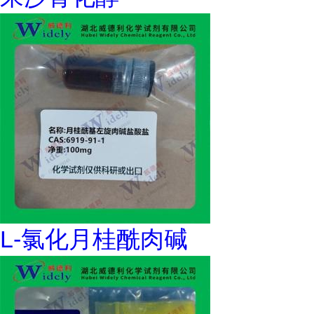
L-氯化月桂酰肉碱